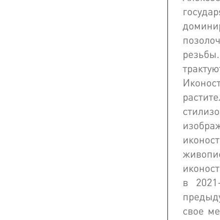
государ
домини
позолоч
резьб
трактую
Иконост
растит
стилизо
изобр
иконост
живопи
иконост
в 2021
предыд
свое ме