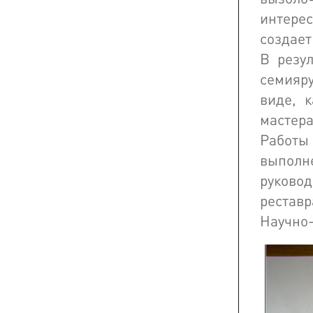
интерес
создает
В резу
семияр
виде, 
мастера
Работы 
выполн
руков
рестав
Научно