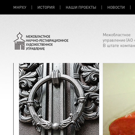
МНРХУ
ИСТОРИЯ
НАШИ ПРОЕКТЫ
НОВОСТИ
Межобластное 
управление (АО 
В штате компан