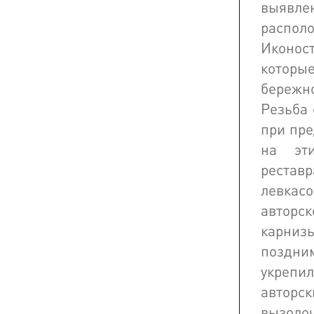
выявл
располо
Иконос
которые
бережно
Резьба 
при пре
на эт
рестав
левкасо
авторс
карнизы
поздни
укрепил
авторс
вызоло