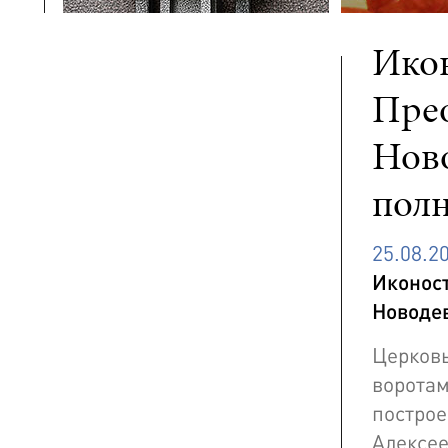
Икон
Пре
Нов
полн
25.08.2
Иконос
Новоде
Церков
ворота
постр
Алексе